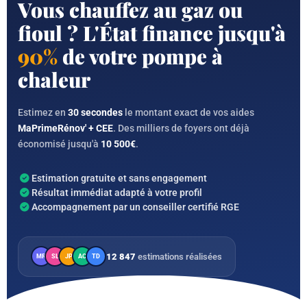
Vous chauffez au gaz ou
fioul ? L'État finance jusqu'à
90%
de votre pompe à
chaleur
Estimez en
30 secondes
le montant exact de vos aides
MaPrimeRénov' + CEE
. Des milliers de foyers ont déjà
économisé jusqu'à
10 500€
.
Estimation gratuite et sans engagement
Résultat immédiat adapté à votre profil
Accompagnement par un conseiller certifié RGE
12 847
estimations réalisées
MR
SL
JP
AC
TD