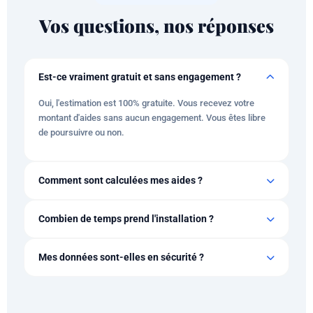
Vos questions, nos réponses
Est-ce vraiment gratuit et sans engagement ?
Oui, l'estimation est 100% gratuite. Vous recevez votre
montant d'aides sans aucun engagement. Vous êtes libre
de poursuivre ou non.
Comment sont calculées mes aides ?
Le calcul se base sur les barèmes officiels MaPrimeRénov' 2026,
Combien de temps prend l'installation ?
vos revenus, votre type de logement et votre zone géographique.
Les primes CEE sont ajoutées selon votre énergie actuelle.
L'installation d'une pompe à chaleur prend en moyenne 1 à 2 jours.
Mes données sont-elles en sécurité ?
Le délai entre votre demande et l'installation est généralement de
4 à 8 semaines.
Vos données sont protégées et ne seront jamais revendues à des
tiers. Elles sont uniquement utilisées pour calculer vos aides et
vous mettre en relation avec un installateur certifié.