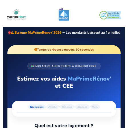
⚠️ Barème MaPrimeRénov' 2026
— Les montants baissent au 1er juillet
Temps de réponse moyen : 30 secondes
SIMULATEUR AIDES POMPE À CHALEUR 2026
Estimez vos aides
MaPrimeRénov'
et CEE
Logement
Statut
Énergie
Surface
Lieu
Quel est votre logement ?