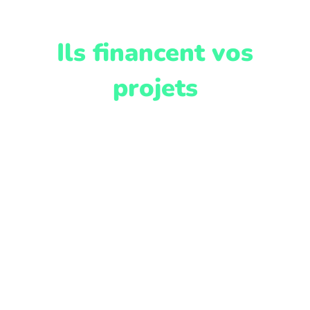
Ils financent vos
projets
Les gros pollueurs financent les aides en rénovation
énergétique
afin de baisser leur indice carbone