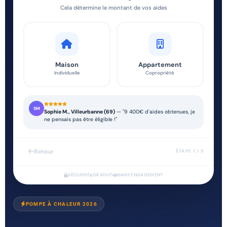
Cela détermine le montant de vos aides
Maison
Appartement
Individuelle
Copropriété
SM
Sophie M., Villeurbanne (69)
— "9 400€ d'aides obtenues, je
ne pensais pas être éligible !"
Retour
ÉTAPE 1 / 5
SÉCURISÉ
GRATUIT
SANS ENGAGEMENT
POMPE À CHALEUR 2026