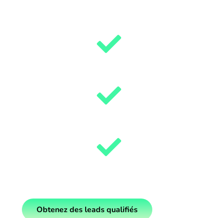
Parcours accompagné
exclusifs
Leads 100% exclusifs et qualifés
Leads livrés en temps réel
Filtrage selon vos critères
Obtenez des leads qualifiés