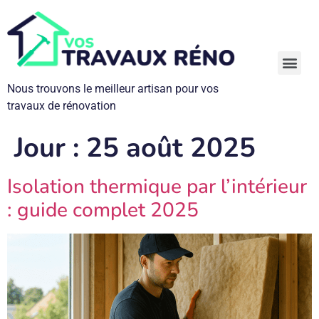
Nous trouvons le meilleur artisan pour vos
travaux de rénovation
Panneaux Solaires : Autoconsommation, Prix et Aides 2026
Rénovation Globale : Travaux Éligibles et Aides Financières
Jour :
25 août 2025
Isolation thermique par l’intérieur
: guide complet 2025