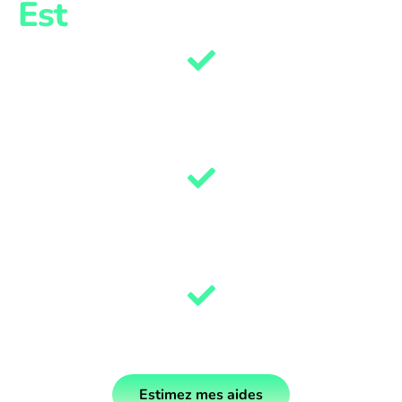
Est
jusqu'à 9 500€ prise en charge par
les aides
Jusqu'à 70% d’économies sur vos
factures d’énergies
Respect de l'Environnement
Estimez mes aides