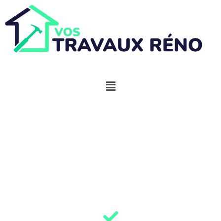
Aides panneaux
solaires Calvados
(14) 2026