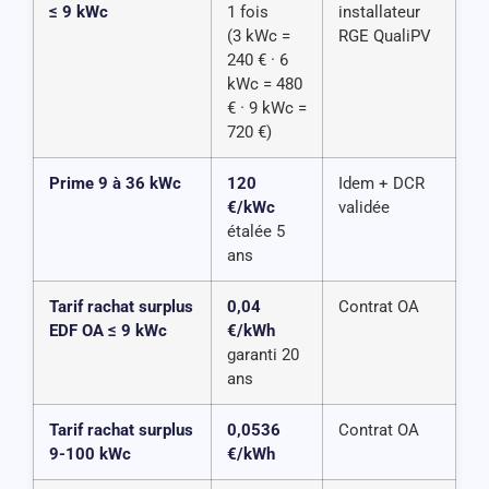
≤ 9 kWc
1 fois
installateur
(3 kWc =
RGE QualiPV
240 € · 6
kWc = 480
€ · 9 kWc =
720 €)
Prime 9 à 36 kWc
120
Idem + DCR
€/kWc
validée
étalée 5
ans
Tarif rachat surplus
0,04
Contrat OA
EDF OA ≤ 9 kWc
€/kWh
garanti 20
ans
Tarif rachat surplus
0,0536
Contrat OA
9-100 kWc
€/kWh