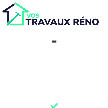
Aides panneaux
solaires Jura (39)
2026