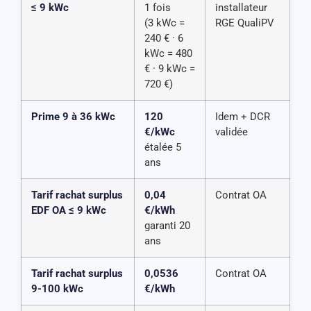
≤ 9 kWc
1 fois
installateur
(3 kWc =
RGE QualiPV
240 € · 6
kWc = 480
€ · 9 kWc =
720 €)
Prime 9 à 36 kWc
120
Idem + DCR
€/kWc
validée
étalée 5
ans
Tarif rachat surplus
0,04
Contrat OA
EDF OA ≤ 9 kWc
€/kWh
garanti 20
ans
Tarif rachat surplus
0,0536
Contrat OA
9-100 kWc
€/kWh