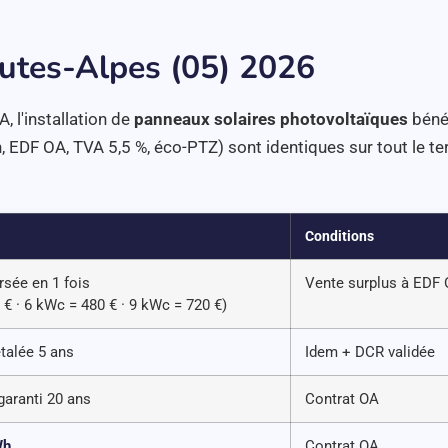
utes-Alpes (05) 2026
, l'installation de
panneaux solaires photovoltaïques
bénéf
EDF OA, TVA 5,5 %, éco-PTZ) sont identiques sur tout le ter
Conditions
rsée en 1 fois
Vente surplus à EDF 
 € · 6 kWc = 480 € · 9 kWc = 720 €)
talée 5 ans
Idem + DCR validée
aranti 20 ans
Contrat OA
Wh
Contrat OA