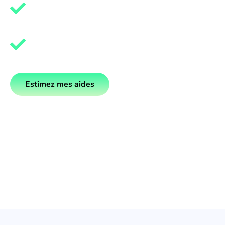
Augmentation de la valeur de vot
Prime 80€/kWc + vente surplus 20
Estimez mes aides