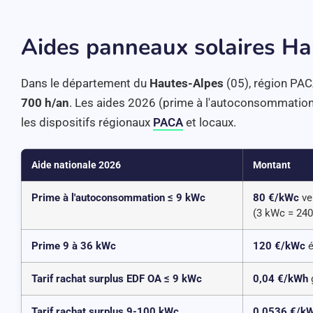
Aides panneaux solaires Ha
Dans le département du
Hautes-Alpes
(05), région PACA
700 h/an
. Les aides 2026 (prime à l'autoconsommation, 
les dispositifs régionaux
PACA
et locaux.
Aide nationale 2026
Montant
Prime à l'autoconsommation ≤ 9 kWc
80 €/kWc
ve
(3 kWc = 240
Prime 9 à 36 kWc
120 €/kWc
é
Tarif rachat surplus EDF OA ≤ 9 kWc
0,04 €/kWh
g
Tarif rachat surplus 9-100 kWc
0,0536 €/k