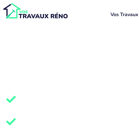
Vos Travaux
Aides panneaux s
Hautes-Alpes (0
Produisez votre propre énergie
80% d’économies sur vos factures