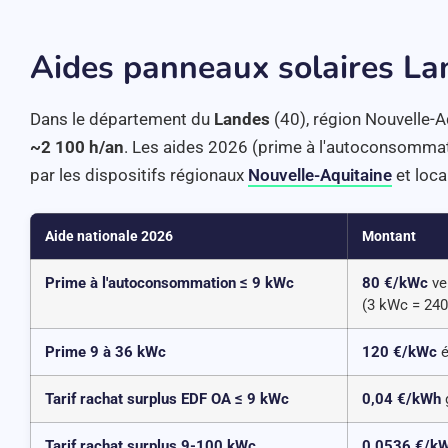
Aides panneaux solaires La
Dans le département du
Landes
(40), région Nouvelle-Aq
~2 100 h/an
. Les aides 2026 (prime à l'autoconsommati
par les dispositifs régionaux
Nouvelle-Aquitaine
et loca
Aide nationale 2026
Montant
Prime à l'autoconsommation ≤ 9 kWc
80 €/kWc
ve
(3 kWc = 240
Prime 9 à 36 kWc
120 €/kWc
é
Tarif rachat surplus EDF OA ≤ 9 kWc
0,04 €/kWh
g
Tarif rachat surplus 9-100 kWc
0,0536 €/k