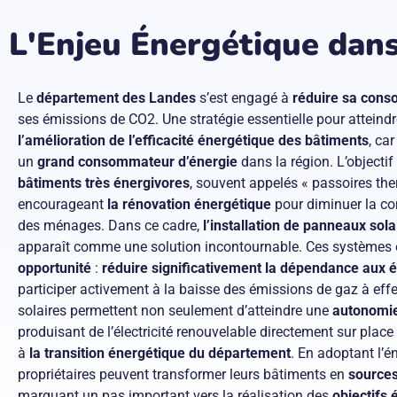
L'Enjeu Énergétique dans
Le
département des Landes
s’est engagé à
réduire sa cons
ses émissions de CO2. Une stratégie essentielle pour atteindre
l’amélioration de l’efficacité énergétique des bâtiments
, car
un
grand consommateur d’énergie
dans la région. L’objectif
bâtiments très énergivores
, souvent appelés « passoires the
encourageant
la rénovation énergétique
pour diminuer la c
des ménages. Dans ce cadre,
l’installation de panneaux sol
apparaît comme une solution incontournable. Ces systèmes 
opportunité
:
réduire significativement la dépendance aux é
participer activement à la baisse des émissions de gaz à eff
solaires permettent non seulement d’atteindre une
autonomie
produisant de l’électricité renouvelable directement sur plac
à
la transition énergétique du département
. En adoptant l’én
propriétaires peuvent transformer leurs bâtiments en
sources
marquant un pas important vers la réalisation des
objectifs 