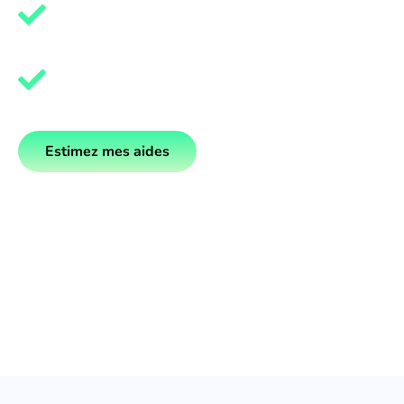
Augmentation de la valeur de vot
Prime 80€/kWc + vente surplus 20
Estimez mes aides