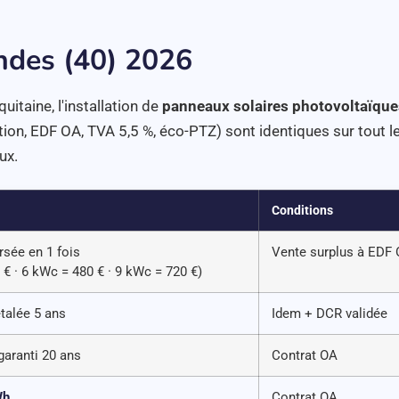
ndes (40) 2026
uitaine, l'installation de
panneaux solaires photovoltaïque
on, EDF OA, TVA 5,5 %, éco-PTZ) sont identiques sur tout le 
ux.
Conditions
rsée en 1 fois
Vente surplus à EDF 
 € · 6 kWc = 480 € · 9 kWc = 720 €)
talée 5 ans
Idem + DCR validée
aranti 20 ans
Contrat OA
Wh
Contrat OA