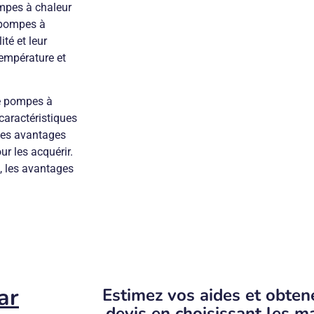
mpes à chaleur
s pompes à
ité et leur
température et
de pompes à
caractéristiques
 les avantages
ur les acquérir.
s, les avantages
ar
Estimez vos aides et obten
devis en choisissant les 