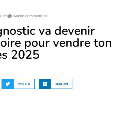
01 pm
Aucun commentaire
gnostic va devenir
toire pour vendre ton
ès 2025
TWITTER
LINKEDIN