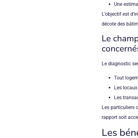
Une estimat
L’objectif est d’i
décote des bâtim
Le champ 
concerné
Le diagnostic ser
Tout logem
Les locaux 
Les transac
Les particuliers
rapport soit acce
Les béné