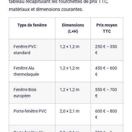
tableau récapitulant les fourchettes de prix TTC,
matériaux et dimensions courantes.
Type de fenêtre
Dimensions
Prix moyen
(L×H)
TTC
Fenêtre PVC
1,2 × 1,2 m
250 € – 350
standard
€
Fenêtre Alu
1,2 × 1,2 m
450 € – 600
thermolaquée
€
Fenêtre Bois
1,2 × 1,2 m
550 € – 700
européen
€
Porte-fenêtre PVC
2,0 × 2,1 m
600 € – 800
€