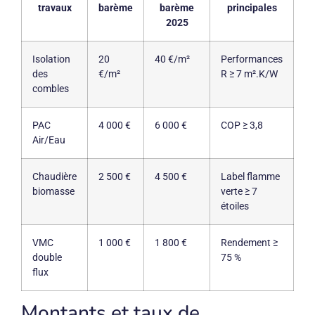
travaux
barème
barème
principales
2025
Isolation
20
40 €/m²
Performances
des
€/m²
R ≥ 7 m².K/W
combles
PAC
4 000 €
6 000 €
COP ≥ 3,8
Air/Eau
Chaudière
2 500 €
4 500 €
Label flamme
biomasse
verte ≥ 7
étoiles
VMC
1 000 €
1 800 €
Rendement ≥
double
75 %
flux
Montants et taux de