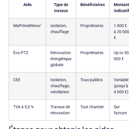
Aide
Type de
Bénéficiaires
Montan
travaux
indicati
MaPrimeRénov’
Isolation,
Propriétaires
1 000 €
chauffage
à 20 00
€
Éco-PTZ
Rénovation
Propriétaires
Up to 50
énergétique
000 €
globale
CEE
Isolation,
Tous publics
Variable
chauffage,
(jusqu’à
ventilation
4 000 €)
TVA à 5,5 %
Travaux de
Tout chantier
Sur
rénovation
facture