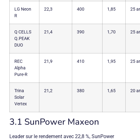
LG Neon
22,3
400
1,85
25 a
R
Q CELLS
21,4
390
1,70
25 a
Q.PEAK
DUO
REC
21,9
410
1,95
25 a
Alpha
Pure-R
Trina
21,2
380
1,65
20 a
Solar
Vertex
3.1 SunPower Maxeon
Leader sur le rendement avec 22,8 %, SunPower