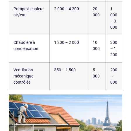
Pompe à chaleur
2 000 – 4 200
20
1
air/eau
000
000
– 3
000
Chaudière à
1 200 – 2 000
10
300
condensation
000
– 1
200
Ventilation
350 – 1 500
5
200
mécanique
000
–
contrôlée
800