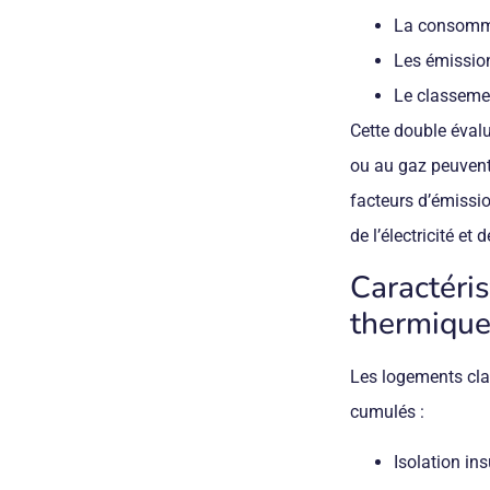
La consomma
Les émission
Le classemen
Cette double éval
ou au gaz peuvent
facteurs d’émissio
de l’électricité et
Caractéri
thermiqu
Les logements cla
cumulés :
Isolation in