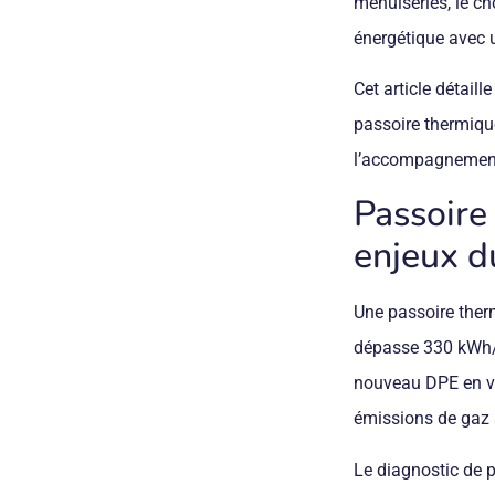
menuiseries, le ch
énergétique avec u
Cet article détail
passoire thermique
l’accompagnement 
Passoire 
enjeux d
Une passoire the
dépasse 330 kWh/
nouveau DPE en vi
émissions de gaz 
Le diagnostic de 