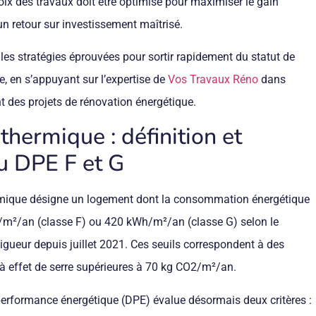
oix des travaux doit être optimisé pour maximiser le gain
n retour sur investissement maîtrisé.
le les stratégies éprouvées pour sortir rapidement du statut de
, en s’appuyant sur l’expertise de
Vos Travaux Réno
dans
des projets de rénovation énergétique.
thermique : définition et
u DPE F et G
rmique désigne un logement dont la consommation énergétique
m²/an (classe F) ou 420 kWh/m²/an (classe G) selon le
gueur depuis juillet 2021. Ces seuils correspondent à des
à effet de serre supérieures à 70 kg CO2/m²/an.
performance énergétique (DPE) évalue désormais deux critères :