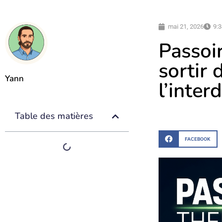
mai 21, 2026
9:
Passoi
sortir
Yann
l’inter
Table des matières
FACEBOOK