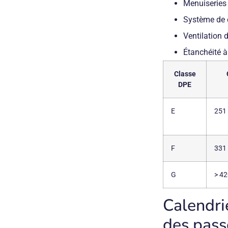
Menuiseries
Système de 
Ventilation 
Étanchéité à
Classe
DPE
E
251
F
331
G
> 4
Calendrie
des pass