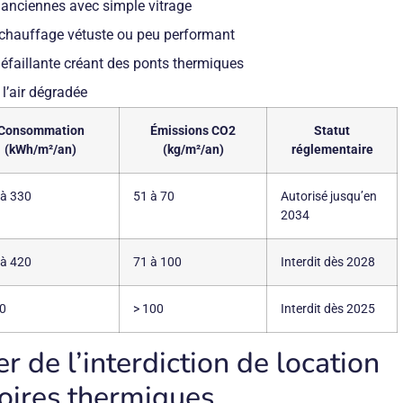
 anciennes avec simple vitrage
chauffage vétuste ou peu performant
défaillante créant des ponts thermiques
 l’air dégradée
Consommation
Émissions CO2
Statut
(kWh/m²/an)
(kg/m²/an)
réglementaire
 à 330
51 à 70
Autorisé jusqu’en
2034
 à 420
71 à 100
Interdit dès 2028
20
> 100
Interdit dès 2025
r de l’interdiction de location
oires thermiques