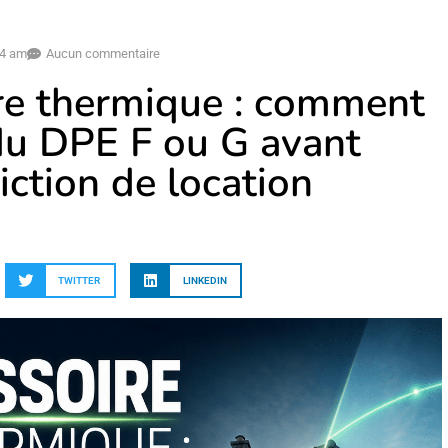
34 am
Aucun commentaire
re thermique : comment
 du DPE F ou G avant
diction de location
TWITTER
LINKEDIN