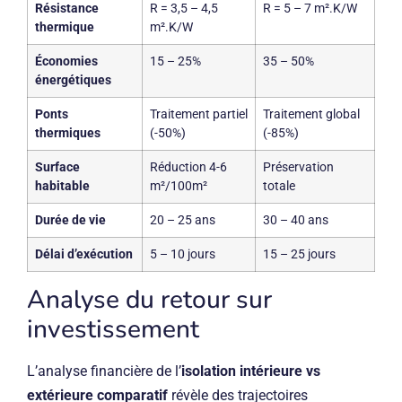
Résistance
R = 3,5 – 4,5
R = 5 – 7 m².K/W
thermique
m².K/W
Économies
15 – 25%
35 – 50%
énergétiques
Ponts
Traitement partiel
Traitement global
thermiques
(-50%)
(-85%)
Surface
Réduction 4-6
Préservation
habitable
m²/100m²
totale
Durée de vie
20 – 25 ans
30 – 40 ans
Délai d’exécution
5 – 10 jours
15 – 25 jours
Analyse du retour sur
investissement
L’analyse financière de l’
isolation intérieure vs
extérieure comparatif
révèle des trajectoires