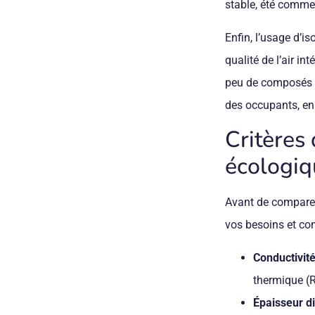
stable, été comme 
Enfin, l’usage d’i
qualité de l’air in
peu de composés o
des occupants, en 
Critères 
écologiq
Avant de comparer 
vos besoins et con
Conductivit
thermique (R
Épaisseur d