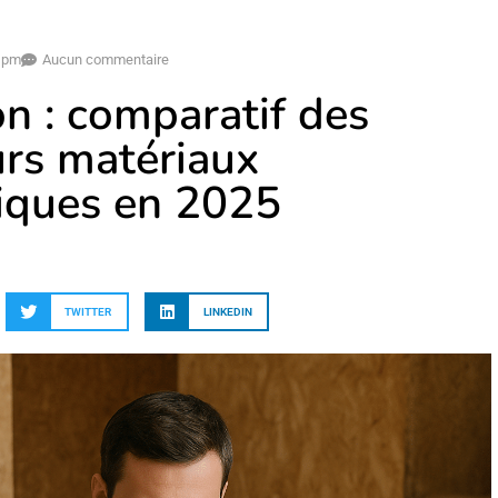
 pm
Aucun commentaire
on : comparatif des
urs matériaux
iques en 2025
TWITTER
LINKEDIN