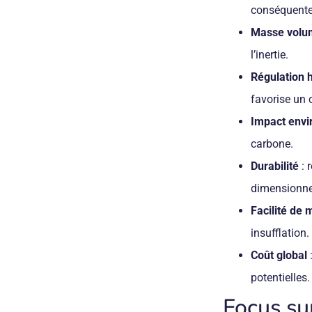
conséquente 
Masse volu
l’inertie.
Régulation 
favorise un 
Impact envi
carbone.
Durabilité
: 
dimensionne
Facilité de
insufflation.
Coût global
:
potentielles.
Focus su