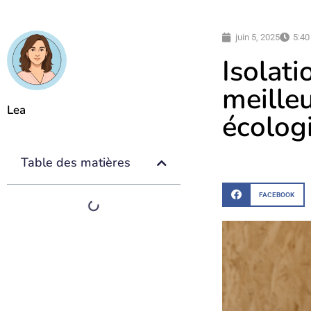
juin 5, 2025
5:40
Isolati
meille
Lea
écolog
Table des matières
FACEBOOK