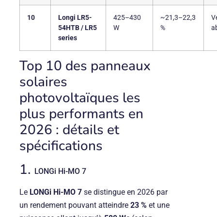
10
Longi LR5-
425–430
~21,3–22,3
V
54HTB / LR5
W
%
a
series
Top 10 des panneaux
solaires
photovoltaïques les
plus performants en
2026 : détails et
spécifications
1.
LONGi
Hi-MO 7
Le
LONGi Hi-MO 7
se distingue en 2026 par
un rendement pouvant atteindre
23 %
et une