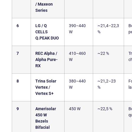
/ Maxeon
Series
6
LG / Q
390–440
~21,4–22,3
B
CELLS
W
%
p
Q.PEAK DUO
7
REC Alpha /
410–460
~22 %
T
Alpha Pure-
W
c
RX
8
Trina Solar
380–440
~21,2–23
F
Vertex /
W
%
la
Vertex S+
9
Amerisolar
450 W
~22,5 %
B
450 W
qu
Bezels
Bifacial