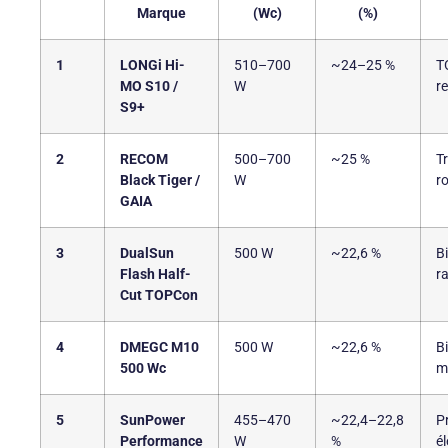
Marque
(Wc)
(%)
1
LONGi Hi-
510–700
~24–25 %
T
MO S10 /
W
r
S9+
2
RECOM
500–700
~25 %
T
Black Tiger /
W
r
GAIA
3
DualSun
500 W
~22,6 %
Bi
Flash Half-
r
Cut TOPCon
4
DMEGC M10
500 W
~22,6 %
B
500 Wc
m
5
SunPower
455–470
~22,4–22,8
Pr
Performance
W
%
é